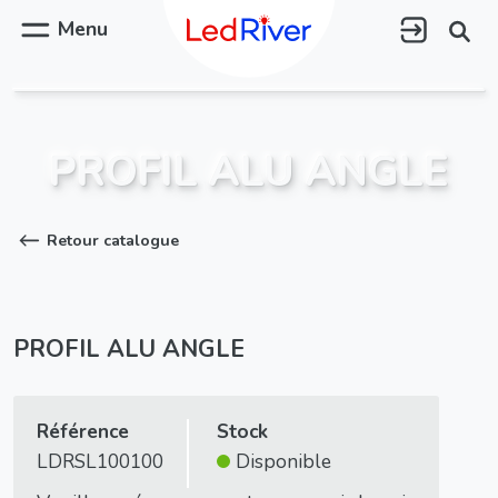
Aller
au
Menu
contenu
principal
PROFIL ALU ANGLE
Retour catalogue
PROFIL ALU ANGLE
Référence
Stock
LDRSL100100
Disponible