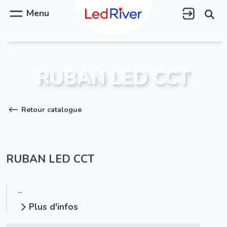
Aller
au
Menu
contenu
principal
RUBAN LED CCT
Retour catalogue
RUBAN LED CCT
...
Plus d'infos